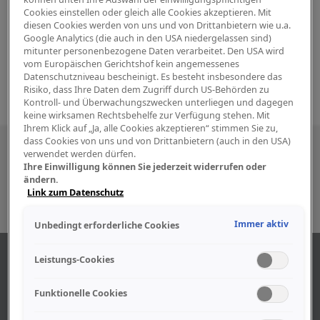
Cookies einstellen oder gleich alle Cookies akzeptieren. Mit
diesen Cookies werden von uns und von Drittanbietern wie u.a.
Google Analytics (die auch in den USA niedergelassen sind)
mitunter personenbezogene Daten verarbeitet. Den USA wird
vom Europäischen Gerichtshof kein angemessenes
Datenschutzniveau bescheinigt. Es besteht insbesondere das
Risiko, dass Ihre Daten dem Zugriff durch US-Behörden zu
Kontroll- und Überwachungszwecken unterliegen und dagegen
keine wirksamen Rechtsbehelfe zur Verfügung stehen. Mit
Ihrem Klick auf „Ja, alle Cookies akzeptieren“ stimmen Sie zu,
dass Cookies von uns und von Drittanbietern (auch in den USA)
Besuchen Sie uns auch in den sozialen
verwendet werden dürfen.
Ihre Einwilligung können Sie jederzeit widerrufen oder
Medien
ändern.
Link zum Datenschutz
Immer aktiv
Unbedingt erforderliche Cookies
ABOUT US
Leistungs-Cookies
Funktionelle Cookies
Find out more about our company.