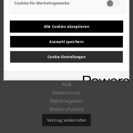
Geschäftszeiten
Cookies für Marketingzwecke
Lageplan-Anfahrt
Mitarbeiter
Stellenangebote
Alle Cookies akzeptieren
Geschichte
Auswahl speichern
CUSTOMER INFO
Cookie-Einstellungen
Impressum
AGB
Datenschutz
Batteriegesetz
Widerrufsrecht
Vertrag widerrufen