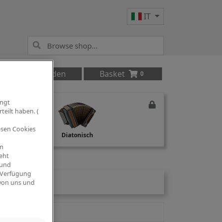
IT
Anmelden
Basket
0
ingt
teilt haben. (
iesen Cookies
Studio Recording
Diatonisch
om
eht
 und
 Verfügung
 von uns und