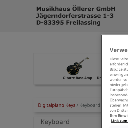
Verwe
Diese Seit
erforderlic
Bsp.: Leis
einwilligu
Gitarre Bass Amp
Drums Percussion
werden von
niedergela
Europäisch
insbesonde
Überwachu
Digitalpiano Keys
/
Keyboard
stehen. Mi
von Dritta
Ihre Einwi
Keyboard
Link zum