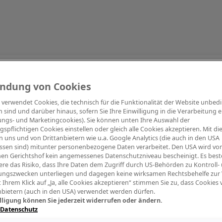
Information
ndung von Cookies
e verwendet Cookies, die technisch für die Funktionalität der Website unbed
h sind und darüber hinaus, sofern Sie Ihre Einwilligung in die Verarbeitung er
tungs- und Marketingcookies). Sie können unten Ihre Auswahl der
ngspflichtigen Cookies einstellen oder gleich alle Cookies akzeptieren. Mit d
Digitalpiano Keys
Blasinstrumente
Orchester
PA Mikrofon
 uns und von Drittanbietern wie u.a. Google Analytics (die auch in den USA
ssen sind) mitunter personenbezogene Daten verarbeitet. Den USA wird v
en Gerichtshof kein angemessenes Datenschutzniveau bescheinigt. Es best
re das Risiko, dass Ihre Daten dem Zugriff durch US-Behörden zu Kontroll-
ngszwecken unterliegen und dagegen keine wirksamen Rechtsbehelfe zur
t Ihrem Klick auf „Ja, alle Cookies akzeptieren“ stimmen Sie zu, dass Cookies
nbietern (auch in den USA) verwendet werden dürfen.
lligung können Sie jederzeit widerrufen oder ändern.
 Datenschutz