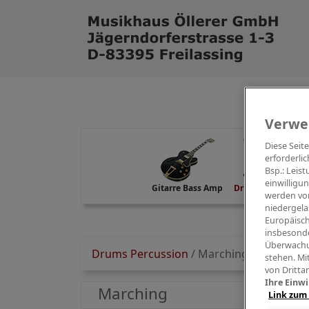
Verwe
Diese Seit
erforderlic
Bsp.: Leis
einwilligu
Gitarre Bass Amp
Drums Percussion
werden von
niedergela
Europäisch
insbesonde
Überwachu
Drums Percussion
/
Marching
stehen. Mi
von Dritta
Ihre Einwi
Marching
Link zum