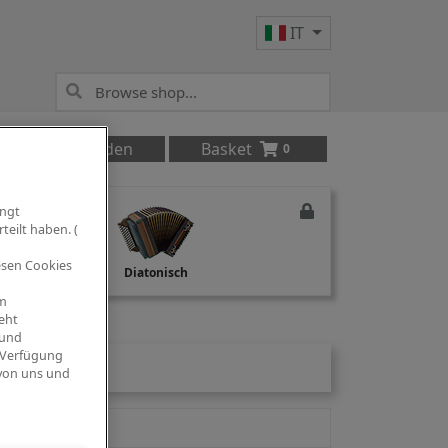
IT
Anmelden
Basket
0
ingt
teilt haben. (
iesen Cookies
Studio Recording
Diatonisch
om
eht
 und
 Verfügung
 von uns und