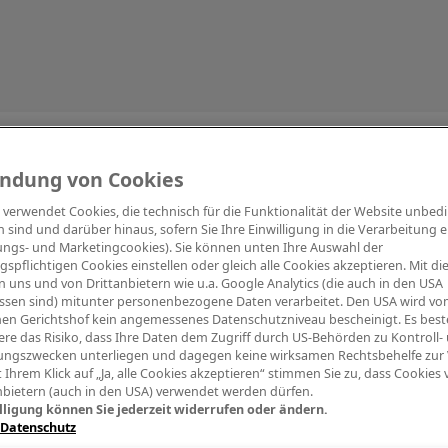
Information
ndung von Cookies
e verwendet Cookies, die technisch für die Funktionalität der Website unbed
h sind und darüber hinaus, sofern Sie Ihre Einwilligung in die Verarbeitung er
tungs- und Marketingcookies). Sie können unten Ihre Auswahl der
ngspflichtigen Cookies einstellen oder gleich alle Cookies akzeptieren. Mit d
Digitalpiano Keys
Blasinstrumente
Orchester
PA Mikrofon
 uns und von Drittanbietern wie u.a. Google Analytics (die auch in den USA
ssen sind) mitunter personenbezogene Daten verarbeitet. Den USA wird v
en Gerichtshof kein angemessenes Datenschutzniveau bescheinigt. Es best
re das Risiko, dass Ihre Daten dem Zugriff durch US-Behörden zu Kontroll-
ngszwecken unterliegen und dagegen keine wirksamen Rechtsbehelfe zur
t Ihrem Klick auf „Ja, alle Cookies akzeptieren“ stimmen Sie zu, dass Cookies
nbietern (auch in den USA) verwendet werden dürfen.
lligung können Sie jederzeit widerrufen oder ändern.
 Datenschutz