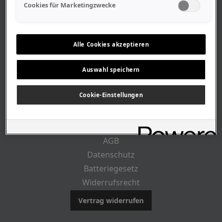
Geschäftszeiten
Cookies für Marketingzwecke
Lageplan-Anfahrt
Mitarbeiter
Stellenangebote
Alle Cookies akzeptieren
Geschichte
Auswahl speichern
CUSTOMER INFO
Cookie-Einstellungen
Impressum
AGB
Datenschutz
Batteriegesetz
Widerrufsrecht
Vertrag widerrufen