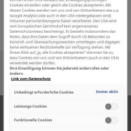
Cookies einstellen oder gleich alle Cookies akzeptieren. Mit
diesen Cookies werden von uns und von Drittanbietern wie u.a.
Google Analytics (die auch in den USA niedergelassen sind)
mitunter personenbezogene Daten verarbeitet. Den USA wird
vom Europäischen Gerichtshof kein angemessenes
Datenschutzniveau bescheinigt. Es besteht insbesondere das
Risiko, dass Ihre Daten dem Zugriff durch US-Behörden zu
Kontroll- und Überwachungszwecken unterliegen und dagegen
keine wirksamen Rechtsbehelfe zur Verfügung stehen. Mit
Ihrem Klick auf „Ja, alle Cookies akzeptieren“ stimmen Sie zu,
dass Cookies von uns und von Drittanbietern (auch in den USA)
Besuchen Sie uns auch in den sozialen
verwendet werden dürfen.
Ihre Einwilligung können Sie jederzeit widerrufen oder
Medien
ändern.
Link zum Datenschutz
Immer aktiv
Unbedingt erforderliche Cookies
ABOUT US
Leistungs-Cookies
Funktionelle Cookies
Find out more about our company.