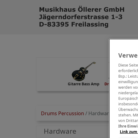
Verwe
Diese Seit
erforderlic
Bsp.: Leis
einwilligu
Gitarre Bass Amp
Drums Percussion
werden von
niedergela
Europäisch
insbesonde
Überwachu
Drums Percussion
/
Hardware
stehen. Mi
von Dritta
Ihre Einwi
Hardware
Link zum