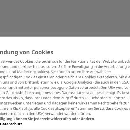
Information
ndung von Cookies
e verwendet Cookies, die technisch für die Funktionalität der Website unbed
h sind und darüber hinaus, sofern Sie Ihre Einwilligung in die Verarbeitung er
tungs- und Marketingcookies). Sie können unten Ihre Auswahl der
ngspflichtigen Cookies einstellen oder gleich alle Cookies akzeptieren. Mit d
Digitalpiano Keys
Blasinstrumente
Orchester
PA Mikrofon
 uns und von Drittanbietern wie u.a. Google Analytics (die auch in den USA
ssen sind) mitunter personenbezogene Daten verarbeitet. Den USA wird v
en Gerichtshof kein angemessenes Datenschutzniveau bescheinigt. Es best
re das Risiko, dass Ihre Daten dem Zugriff durch US-Behörden zu Kontroll-
ngszwecken unterliegen und dagegen keine wirksamen Rechtsbehelfe zur
t Ihrem Klick auf „Ja, alle Cookies akzeptieren“ stimmen Sie zu, dass Cookies
nbietern (auch in den USA) verwendet werden dürfen.
lligung können Sie jederzeit widerrufen oder ändern.
 Datenschutz