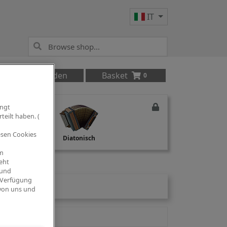
IT
Anmelden
Basket
0
ingt
teilt haben. (
iesen Cookies
Studio Recording
Diatonisch
om
eht
 und
 Verfügung
 von uns und