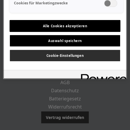
Geschäftszeiten
Cookies für Marketingzwecke
Lageplan-Anfahrt
Mitarbeiter
Stellenangebote
Alle Cookies akzeptieren
Geschichte
Auswahl speichern
CUSTOMER INFO
Cookie-Einstellungen
Impressum
AGB
Datenschutz
Batteriegesetz
Widerrufsrecht
Vertrag widerrufen