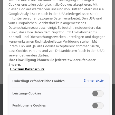
Cookies einstellen oder gleich alle Cookies akzeptieren. Mit
diesen Cookies werden von uns und von Drittanbietern wie u.a.
Google Analytics (die auch in den USA niedergelassen sind)
mitunter personenbezogene Daten verarbeitet. Den USA wird
vom Europäischen Gerichtshof kein angemessenes
Datenschutzniveau bescheinigt. Es besteht insbesondere das
Risiko, dass Ihre Daten dem Zugriff durch US-Behörden zu
Kontroll- und Überwachungszwecken unterliegen und dagegen
keine wirksamen Rechtsbehelfe zur Verfügung stehen. Mit
Ihrem Klick auf „Ja, alle Cookies akzeptieren“ stimmen Sie zu,
dass Cookies von uns und von Drittanbietern (auch in den USA)
Besuchen Sie uns auch in den sozialen
verwendet werden dürfen.
Ihre Einwilligung können Sie jederzeit widerrufen oder
Medien
ändern.
Link zum Datenschutz
Immer aktiv
Unbedingt erforderliche Cookies
ABOUT US
Leistungs-Cookies
Funktionelle Cookies
Find out more about our company.