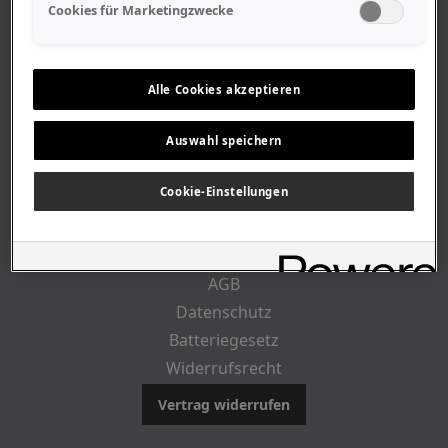
Geschäftszeiten
Cookies für Marketingzwecke
Lageplan-Anfahrt
Mitarbeiter
Stellenangebote
Alle Cookies akzeptieren
Geschichte
Auswahl speichern
CUSTOMER INFO
Cookie-Einstellungen
Impressum
AGB
Datenschutz
Batteriegesetz
Widerrufsrecht
Vertrag widerrufen