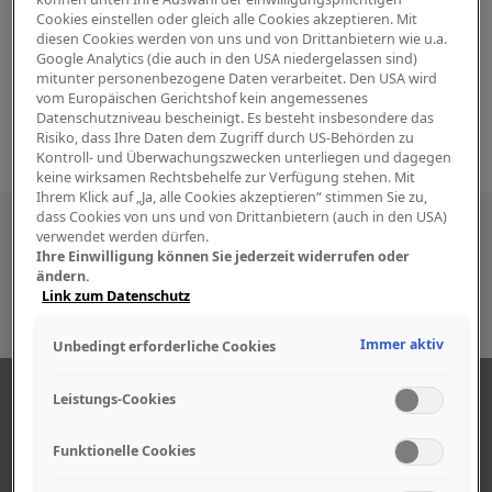
Cookies einstellen oder gleich alle Cookies akzeptieren. Mit
diesen Cookies werden von uns und von Drittanbietern wie u.a.
Google Analytics (die auch in den USA niedergelassen sind)
mitunter personenbezogene Daten verarbeitet. Den USA wird
vom Europäischen Gerichtshof kein angemessenes
Datenschutzniveau bescheinigt. Es besteht insbesondere das
Risiko, dass Ihre Daten dem Zugriff durch US-Behörden zu
Kontroll- und Überwachungszwecken unterliegen und dagegen
keine wirksamen Rechtsbehelfe zur Verfügung stehen. Mit
Ihrem Klick auf „Ja, alle Cookies akzeptieren“ stimmen Sie zu,
dass Cookies von uns und von Drittanbietern (auch in den USA)
Besuchen Sie uns auch in den sozialen
verwendet werden dürfen.
Ihre Einwilligung können Sie jederzeit widerrufen oder
Medien
ändern.
Link zum Datenschutz
Immer aktiv
Unbedingt erforderliche Cookies
ABOUT US
Leistungs-Cookies
Funktionelle Cookies
Find out more about our company.