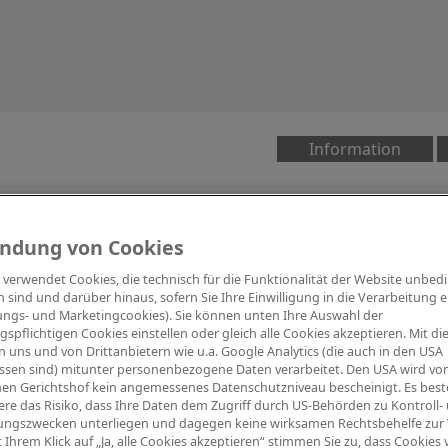
Information
ndung von Cookies
Digitalpiano Keys
Blasinstrumente
Orchester
PA Mikrofon
e verwendet Cookies, die technisch für die Funktionalität der Website unbed
h sind und darüber hinaus, sofern Sie Ihre Einwilligung in die Verarbeitung er
tungs- und Marketingcookies). Sie können unten Ihre Auswahl der
ngspflichtigen Cookies einstellen oder gleich alle Cookies akzeptieren. Mit d
 uns und von Drittanbietern wie u.a. Google Analytics (die auch in den USA
ssen sind) mitunter personenbezogene Daten verarbeitet. Den USA wird v
en Gerichtshof kein angemessenes Datenschutzniveau bescheinigt. Es best
re das Risiko, dass Ihre Daten dem Zugriff durch US-Behörden zu Kontroll-
ngszwecken unterliegen und dagegen keine wirksamen Rechtsbehelfe zur
t Ihrem Klick auf „Ja, alle Cookies akzeptieren“ stimmen Sie zu, dass Cookies