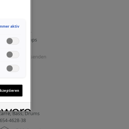
mmer aktiv
rnhard Galler
tarre, Bass, Amps
654-4628-39
E-Mail senden
akzeptieren
aba Fettich
tarre, Bass, Drums
654-4628-38