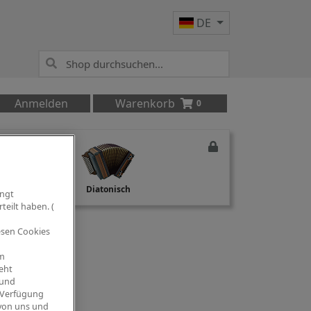
DE
Anmelden
Warenkorb
0
Studio Recording
Diatonisch
ingt
teilt haben. (
iesen Cookies
om
eht
 und
 Verfügung
 von uns und