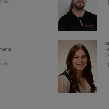
enden
Vi
umente
Ha
08
enden