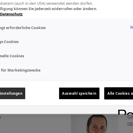
nbietern (auch in den USA) verwendet werden dürfen.
lligung können Sie jederzeit widerrufen oder ändern.
 Datenschutz
I
gt erforderliche Cookies
Be
instrumente,
Gi
gs-Cookies
ik
08
nelle Cookies
enden
 für Marketingzwecke
instellungen
Auswahl speichern
Alle Cookies 
Cs
n
Gi
08