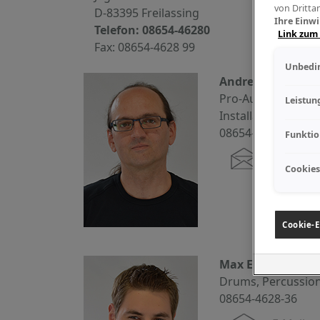
von Dritta
D-83395 Freilassing
Ihre Einwi
Telefon: 08654-46280
Link zum
Fax: 08654-4628 99
Unbedin
Andreas Pirchner
Pro-Audio, Tasten
Leistun
Installationstechn
08654-4628-32
Funktio
E-Mail s
Cookies
Cookie-E
Max Eder
Drums, Percussio
08654-4628-36