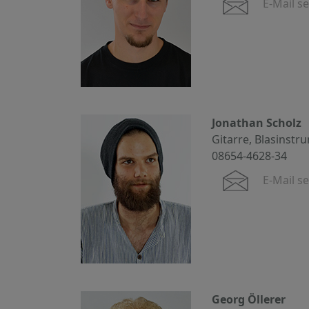
E-Mail s
Jonathan Scholz
Gitarre, Blasinstr
08654-4628-34
E-Mail s
Georg Öllerer