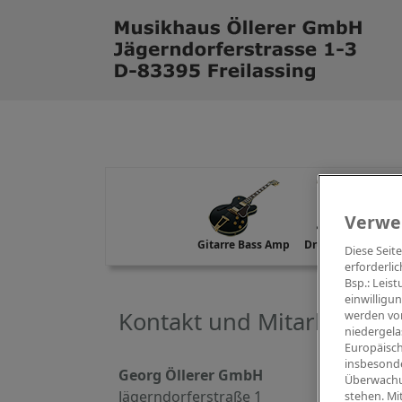
Verwe
Gitarre Bass Amp
Drums Percussion
Diese Seit
erforderlic
Bsp.: Leis
einwilligu
Kontakt und Mitarbeiter
werden von
niedergela
Europäisch
insbesonde
Georg Öllerer GmbH
Überwachu
Jägerndorferstraße 1
stehen. Mi