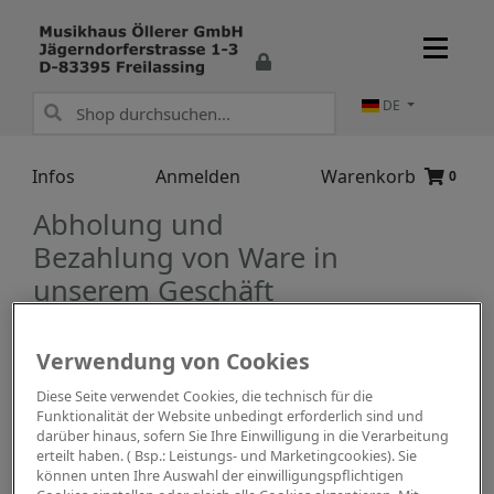
DE
Infos
Anmelden
Warenkorb
0
Abholung und
Bezahlung von Ware in
unserem Geschäft
Eine Abholung der Ware ist unter den
Verwendung von Cookies
Geschäftszeiten jederzeit möglich, wir haben
Diese Seite verwendet Cookies, die technisch für die
wieder normal geöffnet.
Funktionalität der Website unbedingt erforderlich sind und
darüber hinaus, sofern Sie Ihre Einwilligung in die Verarbeitung
erteilt haben. ( Bsp.: Leistungs- und Marketingcookies). Sie
können unten Ihre Auswahl der einwilligungspflichtigen