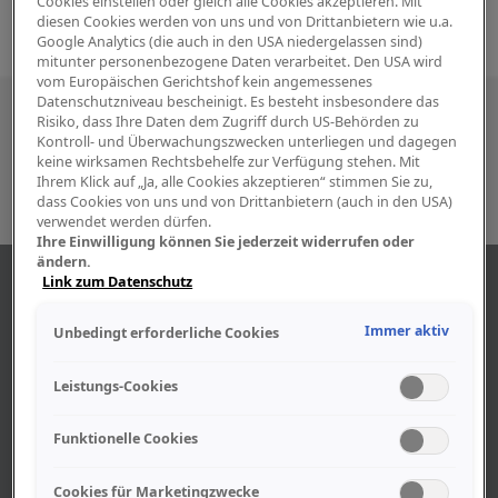
Cookies einstellen oder gleich alle Cookies akzeptieren. Mit
diesen Cookies werden von uns und von Drittanbietern wie u.a.
Google Analytics (die auch in den USA niedergelassen sind)
mitunter personenbezogene Daten verarbeitet. Den USA wird
vom Europäischen Gerichtshof kein angemessenes
Datenschutzniveau bescheinigt. Es besteht insbesondere das
Besuchen Sie uns auch in den sozialen
Risiko, dass Ihre Daten dem Zugriff durch US-Behörden zu
Kontroll- und Überwachungszwecken unterliegen und dagegen
Medien
keine wirksamen Rechtsbehelfe zur Verfügung stehen. Mit
Ihrem Klick auf „Ja, alle Cookies akzeptieren“ stimmen Sie zu,
dass Cookies von uns und von Drittanbietern (auch in den USA)
verwendet werden dürfen.
Ihre Einwilligung können Sie jederzeit widerrufen oder
ändern.
ÜBER UNS
Link zum Datenschutz
Immer aktiv
Unbedingt erforderliche Cookies
Unser Geschäft
Geschäftszeiten
Leistungs-Cookies
Lageplan-Anfahrt
Funktionelle Cookies
Mitarbeiter
Stellenangebote
Cookies für Marketingzwecke