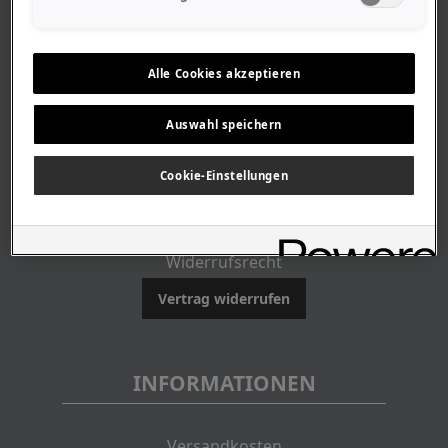
Geschichte
Alle Cookies akzeptieren
RECHTLICHES
Auswahl speichern
Impressum
AGB
Cookie-Einstellungen
Datenschutz
Batteriegesetz
Widerrufsrecht
Vertrag widerrufen
INFORMATIONEN
Versandkosten