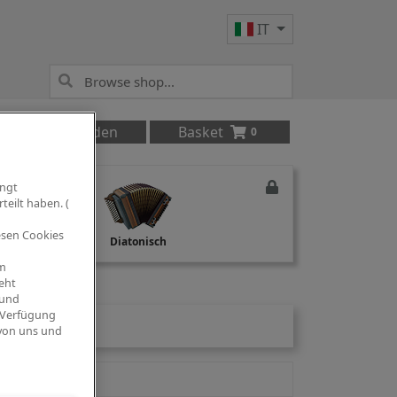
IT
Anmelden
Basket
0
ingt
teilt haben. (
iesen Cookies
Studio Recording
Diatonisch
om
eht
 und
 Verfügung
 von uns und