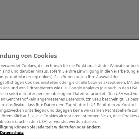
Information
ndung von Cookies
e verwendet Cookies, die technisch für die Funktionalität der Website unbed
h sind und darüber hinaus, sofern Sie Ihre Einwilligung in die Verarbeitung er
tungs- und Marketingcookies). Sie können unten Ihre Auswahl der
ngspflichtigen Cookies einstellen oder gleich alle Cookies akzeptieren. Mit d
Digitalpiano Keys
Blasinstrumente
Orchester
PA Mikrofon
 uns und von Drittanbietern wie u.a. Google Analytics (die auch in den USA
ssen sind) mitunter personenbezogene Daten verarbeitet. Den USA wird v
en Gerichtshof kein angemessenes Datenschutzniveau bescheinigt. Es best
re das Risiko, dass Ihre Daten dem Zugriff durch US-Behörden zu Kontroll-
ngszwecken unterliegen und dagegen keine wirksamen Rechtsbehelfe zur
t Ihrem Klick auf „Ja, alle Cookies akzeptieren“ stimmen Sie zu, dass Cookies
nbietern (auch in den USA) verwendet werden dürfen.
lligung können Sie jederzeit widerrufen oder ändern.
 Datenschutz