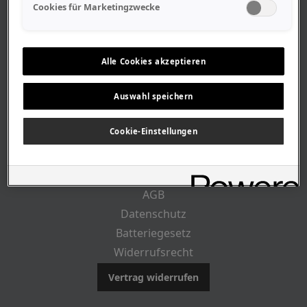
Geschäftszeiten
Cookies für Marketingzwecke
Lageplan-Anfahrt
Mitarbeiter
Stellenangebote
Alle Cookies akzeptieren
Geschichte
Auswahl speichern
CUSTOMER INFO
Cookie-Einstellungen
Impressum
AGB
Datenschutz
Batteriegesetz
Widerrufsrecht
Vertrag widerrufen