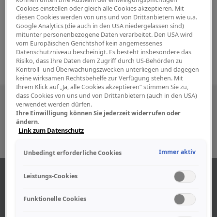
Cookies einstellen oder gleich alle Cookies akzeptieren. Mit
diesen Cookies werden von uns und von Drittanbietern wie u.a.
Google Analytics (die auch in den USA niedergelassen sind)
mitunter personenbezogene Daten verarbeitet. Den USA wird
vom Europäischen Gerichtshof kein angemessenes
Datenschutzniveau bescheinigt. Es besteht insbesondere das
Risiko, dass Ihre Daten dem Zugriff durch US-Behörden zu
Kontroll- und Überwachungszwecken unterliegen und dagegen
keine wirksamen Rechtsbehelfe zur Verfügung stehen. Mit
Ihrem Klick auf „Ja, alle Cookies akzeptieren“ stimmen Sie zu,
dass Cookies von uns und von Drittanbietern (auch in den USA)
Besuchen Sie uns auch in den sozialen
verwendet werden dürfen.
Ihre Einwilligung können Sie jederzeit widerrufen oder
Medien
ändern.
Link zum Datenschutz
Immer aktiv
Unbedingt erforderliche Cookies
ABOUT US
Leistungs-Cookies
Funktionelle Cookies
Find out more about our company.