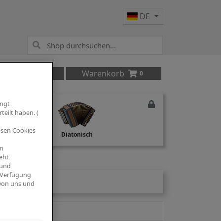
DE
Anmelden
Warenkorb
0
ingt
teilt haben. (
iesen Cookies
Studio Recording
Diatonisch
om
eht
 und
 Verfügung
 von uns und