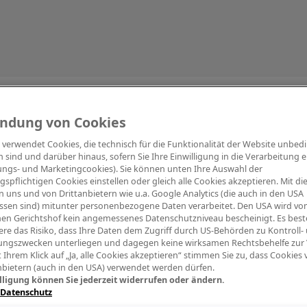
Information
ndung von Cookies
e verwendet Cookies, die technisch für die Funktionalität der Website unbed
h sind und darüber hinaus, sofern Sie Ihre Einwilligung in die Verarbeitung er
tungs- und Marketingcookies). Sie können unten Ihre Auswahl der
ngspflichtigen Cookies einstellen oder gleich alle Cookies akzeptieren. Mit d
Digitalpiano Keys
Blasinstrumente
Orchester
PA Mikrofon
 uns und von Drittanbietern wie u.a. Google Analytics (die auch in den USA
ssen sind) mitunter personenbezogene Daten verarbeitet. Den USA wird v
en Gerichtshof kein angemessenes Datenschutzniveau bescheinigt. Es best
re das Risiko, dass Ihre Daten dem Zugriff durch US-Behörden zu Kontroll-
ngszwecken unterliegen und dagegen keine wirksamen Rechtsbehelfe zur
t Ihrem Klick auf „Ja, alle Cookies akzeptieren“ stimmen Sie zu, dass Cookies
nbietern (auch in den USA) verwendet werden dürfen.
lligung können Sie jederzeit widerrufen oder ändern.
 Datenschutz