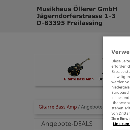
Verwe
Diese Seit
erforderlic
Bsp.: Leis
einwilligu
Gitarre Bass Amp
Drums Percussion
werden von
niedergela
Europäisch
insbesonde
Überwachu
Gitarre Bass Amp
/
Angebote-DEALS
stehen. Mi
von Dritta
Ihre Einwi
Angebote-DEALS
Link zum