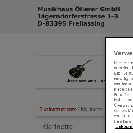
Verwe
Diese Seit
erforderlic
Bsp.: Leis
einwilligu
Gitarre Bass Amp
Drums Percussion
werden von
niedergela
Europäisch
insbesonde
Überwachu
Blasinstrumente
/
Klarinette
stehen. Mi
von Dritta
Ihre Einwi
Klarinette
Link zum