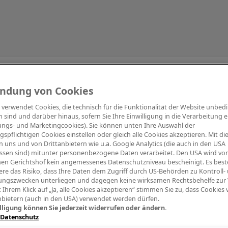
Information
ndung von Cookies
e verwendet Cookies, die technisch für die Funktionalität der Website unbed
h sind und darüber hinaus, sofern Sie Ihre Einwilligung in die Verarbeitung er
tungs- und Marketingcookies). Sie können unten Ihre Auswahl der
ngspflichtigen Cookies einstellen oder gleich alle Cookies akzeptieren. Mit d
Digitalpiano Keys
Blasinstrumente
Orchester
PA Mikrofon
 uns und von Drittanbietern wie u.a. Google Analytics (die auch in den USA
ssen sind) mitunter personenbezogene Daten verarbeitet. Den USA wird v
en Gerichtshof kein angemessenes Datenschutzniveau bescheinigt. Es best
re das Risiko, dass Ihre Daten dem Zugriff durch US-Behörden zu Kontroll-
ngszwecken unterliegen und dagegen keine wirksamen Rechtsbehelfe zur
t Ihrem Klick auf „Ja, alle Cookies akzeptieren“ stimmen Sie zu, dass Cookies
nbietern (auch in den USA) verwendet werden dürfen.
lligung können Sie jederzeit widerrufen oder ändern.
 Datenschutz