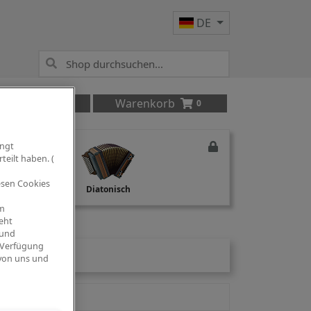
DE
Anmelden
Warenkorb
0
ingt
teilt haben. (
iesen Cookies
Studio Recording
Diatonisch
om
eht
 und
 Verfügung
 von uns und