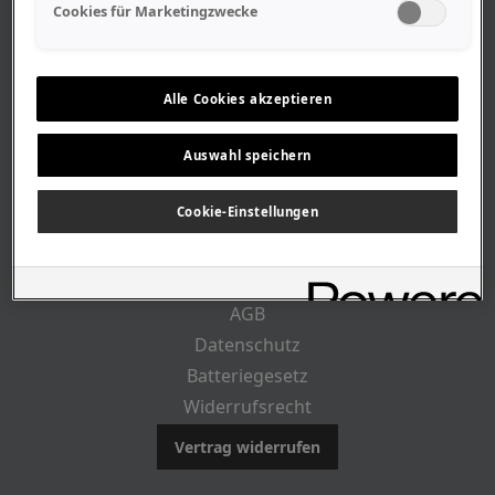
Geschäftszeiten
Cookies für Marketingzwecke
Lageplan-Anfahrt
Mitarbeiter
Stellenangebote
Alle Cookies akzeptieren
Geschichte
Auswahl speichern
RECHTLICHES
Cookie-Einstellungen
Impressum
AGB
Datenschutz
Batteriegesetz
Widerrufsrecht
Vertrag widerrufen