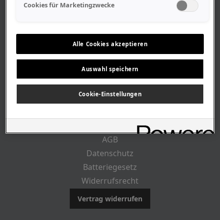
Geschäftszeiten
Cookies für Marketingzwecke
Lageplan-Anfahrt
Mitarbeiter
Stellenangebote
Alle Cookies akzeptieren
Geschichte
Auswahl speichern
RECHTLICHES
Cookie-Einstellungen
Impressum
AGB
Datenschutz
Batteriegesetz
Widerrufsrecht
Vertrag widerrufen