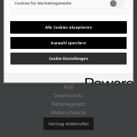
Geschäftszeiten
Cookies für Marketingzwecke
Lageplan-Anfahrt
Mitarbeiter
Stellenangebote
Alle Cookies akzeptieren
Geschichte
Auswahl speichern
RECHTLICHES
Cookie-Einstellungen
Impressum
AGB
Datenschutz
Batteriegesetz
Widerrufsrecht
Vertrag widerrufen