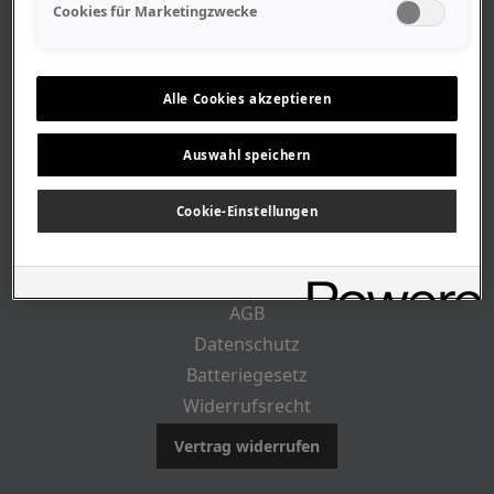
Geschäftszeiten
Cookies für Marketingzwecke
Lageplan-Anfahrt
Mitarbeiter
Stellenangebote
Alle Cookies akzeptieren
Geschichte
Auswahl speichern
RECHTLICHES
Cookie-Einstellungen
Impressum
AGB
Datenschutz
Batteriegesetz
Widerrufsrecht
Vertrag widerrufen