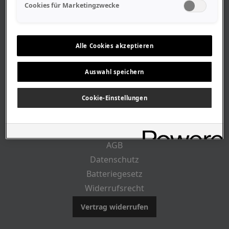
Geschäftszeiten
Cookies für Marketingzwecke
Lageplan-Anfahrt
Mitarbeiter
Stellenangebote
Alle Cookies akzeptieren
Geschichte
Auswahl speichern
RECHTLICHES
Cookie-Einstellungen
Impressum
AGB
Datenschutz
Batteriegesetz
Widerrufsrecht
Vertrag widerrufen