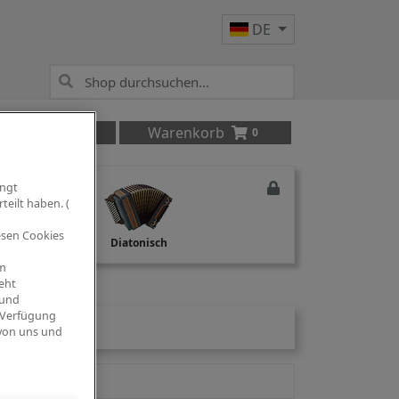
DE
Anmelden
Warenkorb
0
ingt
teilt haben. (
iesen Cookies
Studio Recording
Diatonisch
om
eht
 und
 Verfügung
 von uns und