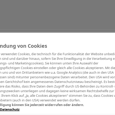
Information
ndung von Cookies
e verwendet Cookies, die technisch für die Funktionalität der Website unbed
h sind und darüber hinaus, sofern Sie Ihre Einwilligung in die Verarbeitung er
tungs- und Marketingcookies). Sie können unten Ihre Auswahl der
ngspflichtigen Cookies einstellen oder gleich alle Cookies akzeptieren. Mit d
Digitalpiano Keys
Blasinstrumente
Orchester
PA Mikrofon
 uns und von Drittanbietern wie u.a. Google Analytics (die auch in den USA
ssen sind) mitunter personenbezogene Daten verarbeitet. Den USA wird v
en Gerichtshof kein angemessenes Datenschutzniveau bescheinigt. Es best
re das Risiko, dass Ihre Daten dem Zugriff durch US-Behörden zu Kontroll-
ngszwecken unterliegen und dagegen keine wirksamen Rechtsbehelfe zur
t Ihrem Klick auf „Ja, alle Cookies akzeptieren“ stimmen Sie zu, dass Cookies
nbietern (auch in den USA) verwendet werden dürfen.
lligung können Sie jederzeit widerrufen oder ändern.
 Datenschutz