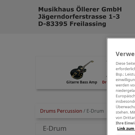
Verwe
Diese Seit
erforderlic
Bsp.: Leis
einwilligu
Gitarre Bass Amp
Drums Percussion
werden von
niedergela
Europäisch
insbesonde
Überwachu
Drums Percussion
/
E-Drum
stehen. Mi
von Dritta
Ihre Einwi
E-Drum
Link zum